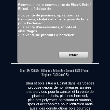
Bienvenue sur le nouveau site de Bleu & Bois à
Epinal, spécialiste de
- La vente de piscines, spas, saunas,
hammams, chalets et aménagements bois
pour l’extérieur
- La vente d’accessoires, robots et
chauffages
- La vente de produits d’entretien
Siren : 484 629 894 - 9 Chemin la Belle au Bois Dormant, 88000 Épinal -
Téléphone : 03 29 30 90 63
Bleu et bois situé à Epinal dans les Vosges
propose depuis de nombreuses années
ses services pour le conseil et la vente de
piscines en bois, piscines hors sol,
piscines polyester, hammam et saunas,
spas et accessoires pour l’entretien mais
aussi des constructions bois pour vos